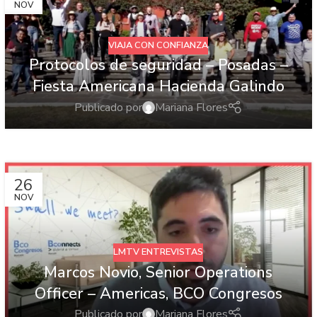
NOV
VIAJA CON CONFIANZA
Protocolos de seguridad – Posadas –
Fiesta Americana Hacienda Galindo
Publicado por
Mariana Flores
26
NOV
LMTV ENTREVISTAS
Marcos Novio, Senior Operations
Officer – Americas, BCO Congresos
Publicado por
Mariana Flores