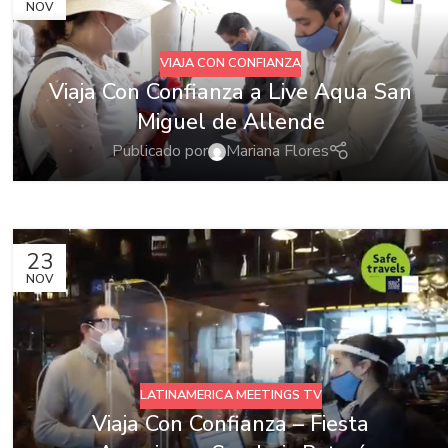
NOV
VIAJA CON CONFIANZA
Viaja Con Confianza a Live Aqua San
Miguel de Allende
Publicado por
Mariana Flores
23
NOV
LATINAMERICA MEETINGS TV
Viaja Con Confianza – Fiesta