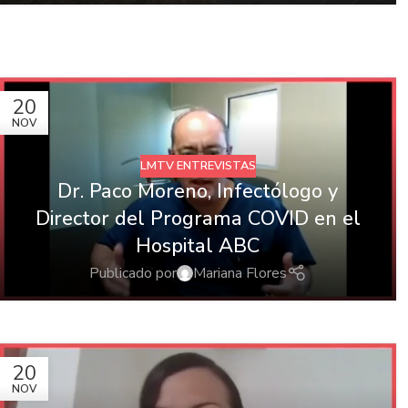
20
NOV
LMTV ENTREVISTAS
Dr. Paco Moreno, Infectólogo y
Director del Programa COVID en el
Hospital ABC
Publicado por
Mariana Flores
20
NOV