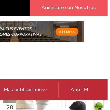
Anunciate con Nosotros
Más publicaciones
App LM
28