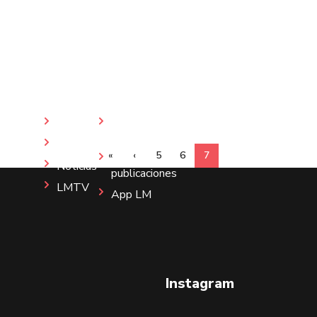
Inicio
Revista
LM
Nosotros
«
‹
5
6
7
Más
Noticias
publicaciones
LMTV
App LM
Instagram