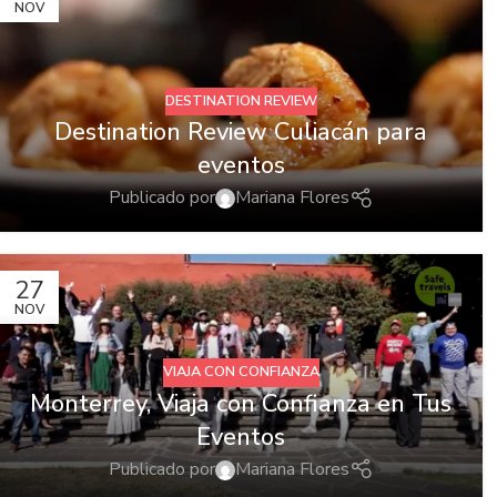
NOV
DESTINATION REVIEW
Destination Review Culiacán para
eventos
Publicado por
Mariana Flores
27
NOV
VIAJA CON CONFIANZA
Monterrey, Viaja con Confianza en Tus
Eventos
Publicado por
Mariana Flores