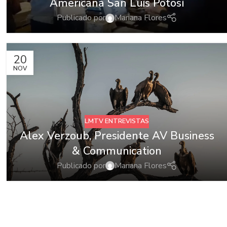
Americana San Luis Potosí
Publicado por
Mariana Flores
20
NOV
LMTV ENTREVISTAS
Alex Verzoub, Presidente AV Business
& Communication
Publicado por
Mariana Flores