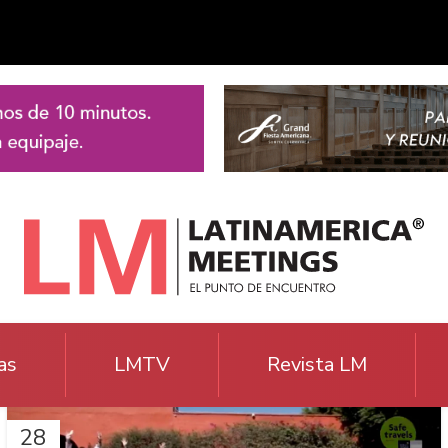
as
LMTV
Revista LM
28