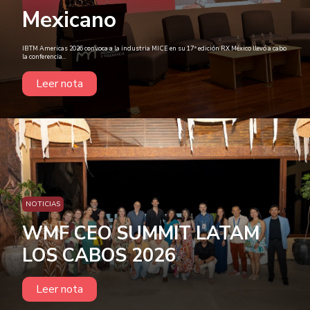
Mexicano
IBTM Americas 2026 convoca a la industria MICE en su 17ª edición RX México llevó a cabo
la conferencia...
Leer nota
NOTICIAS
WMF CEO SUMMIT LATAM
LOS CABOS 2026
Leer nota