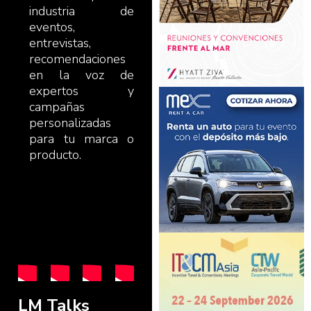
industria de
eventos,
LMTV ENTREVISTAS
entrevistas,
LM
recomendaciones
en la voz de
Talks
expertos y
Gaby
campañas
personalizadas
Mena
para tu marca o
Directora
producto.
de
Ventas y
LATINAMERICA MEETINGS TV
Marketing
Live
de JW
Talks:
Marriott
Laura
El
Carmona
Convento
LM Talks