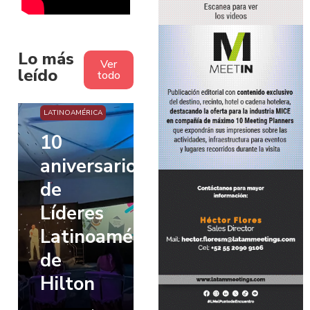
a destacar en
Destinos,
cuanto al
Hoteles,
servicio para la
Recintos y
industria MICE.
Proveedores
Lo más
Ver
para eventos.
leído
todo
n
LATINOAMÉRICA
10
aniversario
de
Líderes
Latinoamérica,
de
Hilton