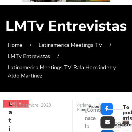
LMTv Entrevistas
Home
/
Latinamerica Meetings TV
/
LMTv Entrevistas
/
Latinamerica Meetings TV. Rafa Hernández y
Aldo Martínez
L
LMTV
21 diciembre, 2023
Mariana
Video
Te
¿Cómo
Flores
a
ENTREVISTAS
pod
int
nace
t
Reciente
Ante
la
i