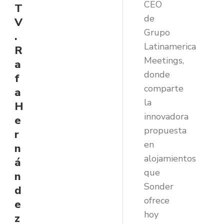
CEO
T
de
V
Grupo
.
Latinamerica
R
Meetings,
a
donde
f
comparte
a
la
H
innovadora
e
propuesta
r
en
n
alojamientos
á
que
n
Sonder
d
ofrece
e
hoy
z