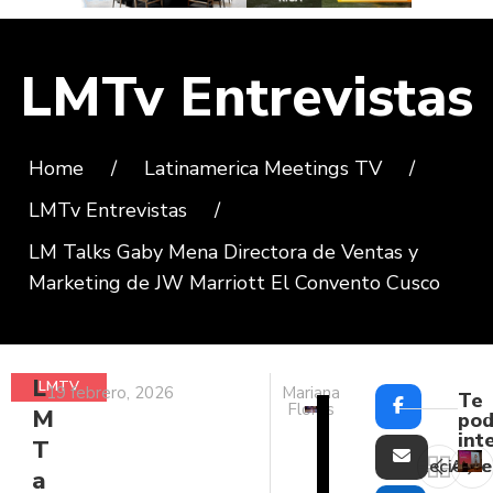
LMTv Entrevistas
Home
/
Latinamerica Meetings TV
/
LMTv Entrevistas
/
LM Talks Gaby Mena Directora de Ventas y
Marketing de JW Marriott El Convento Cusco
L
LMTV
19 febrero, 2026
Mariana
Te
Flores
M
ENTREVISTAS
pod
int
T
Reciente
Ante
a