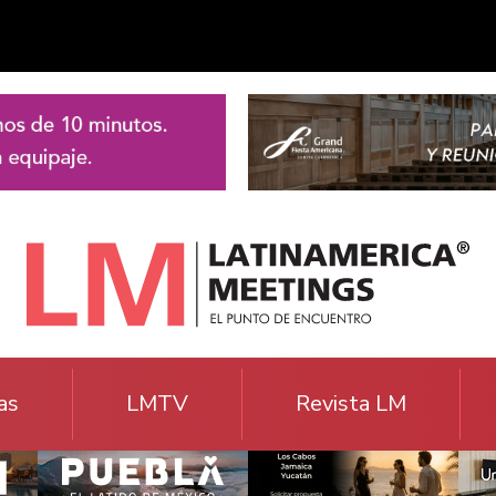
as
LMTV
Revista LM