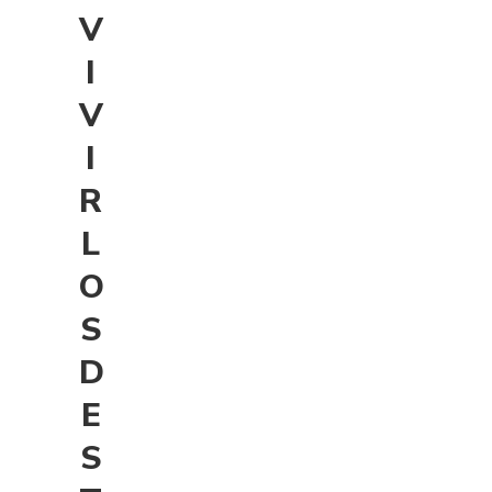
V
I
V
I
R
L
O
S
D
E
S