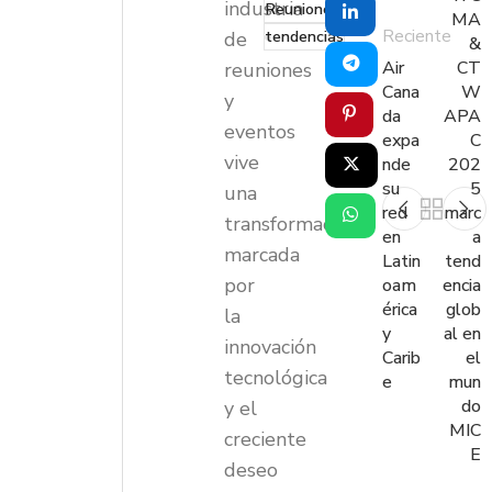
industria
Reuniones
MA
Reciente
tendencias
de
&
Air
CT
reuniones
Cana
W
y
da
APA
eventos
expa
C
vive
nde
202
su
5
una
red
marc
transformación
en
a
marcada
Latin
tend
por
oam
encia
érica
glob
la
y
al en
innovación
Carib
el
tecnológica
e
mun
do
y el
MIC
creciente
E
deseo