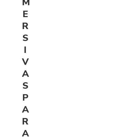
M
E
R
S
I
V
A
S
P
A
R
A