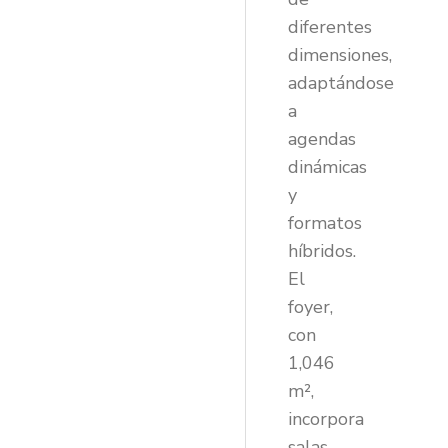
diferentes
dimensiones,
adaptándose
a
agendas
dinámicas
y
formatos
híbridos.
El
foyer,
con
1,046
m²,
incorpora
salas