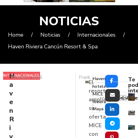
NOTICIAS
Home
/
Noticias
/
Internacionales
/
Haven Riviera Cancún Resort & Spa
H
INTERNACIONALES
,
8 enero, 2026
Frank
Haven
Te
El
a
NOTICIAS
pod
hoteles
int
resort
v
MICE
Reciente
Ante
amplía
e
Riviera
su
Maya
n
oferta
R
MICE
i
con
v