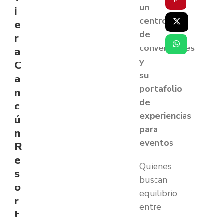
un
i
centro
e
de
r
convenciones
a
y
C
su
a
portafolio
n
de
c
experiencias
ú
para
n
eventos
R
e
Quienes
s
buscan
o
equilibrio
r
entre
t