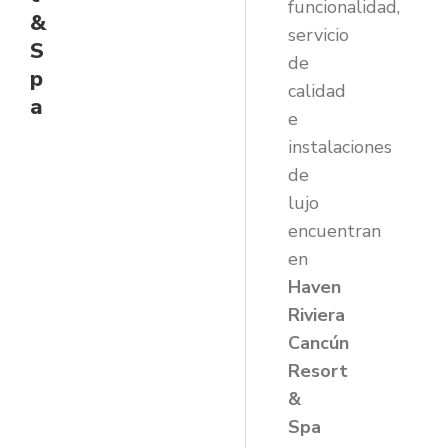
funcionalidad,
&
servicio
S
de
p
calidad
a
e
instalaciones
de
lujo
encuentran
en
Haven
Riviera
Cancún
Resort
&
Spa