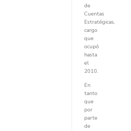
de
Cuentas
Estratégicas,
cargo
que
ocupó
hasta
el
2010.
En
tanto
que
por
parte
de