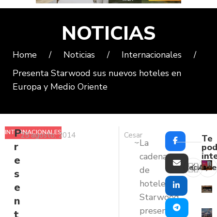
NOTICIAS
Home
/
Noticias
/
Internacionales
/
Presenta Starwood sus nuevos hoteles en
Europa y Medio Oriente
P
INTERNACIONALES
25 agosto, 2014
Cesar
Te
La
r
pod
int
cadena
e
Reciente
Ante
de
s
hoteles
e
Starwood
n
presentó
t