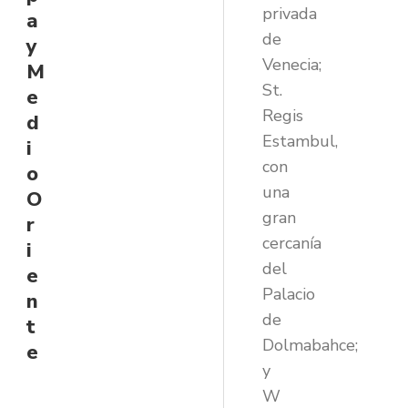
privada
a
de
y
Venecia;
M
St.
e
Regis
d
Estambul,
i
con
o
una
O
gran
r
cercanía
i
del
e
Palacio
n
de
t
Dolmabahce;
e
y
W