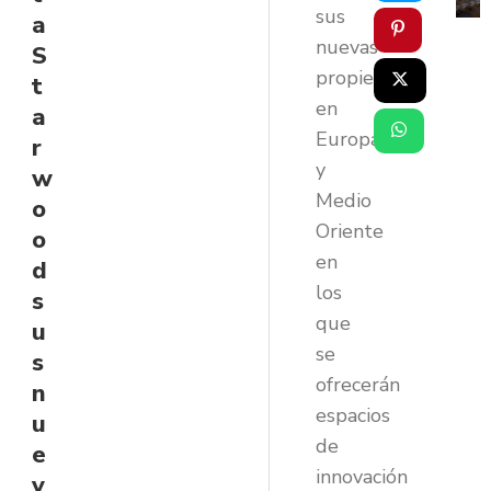
sus
a
nuevas
S
propiedades
t
en
a
Europa
r
y
w
Medio
o
Oriente
o
en
d
los
s
que
u
se
s
ofrecerán
n
espacios
u
de
e
innovación
v