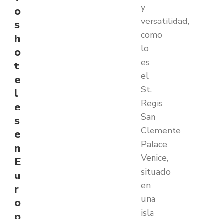
y
o
versatilidad,
s
como
h
lo
o
es
t
el
e
St.
l
Regis
e
San
s
Clemente
e
Palace
n
Venice,
E
situado
u
en
r
una
o
isla
p