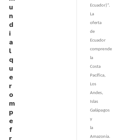
u
Ecuador)”.
n
La
d
oferta
i
de
a
Ecuador
l
comprende
q
la
u
Costa
e
Pacífica,
r
Los
o
Andes,
m
Islas
p
Galápagos
e
y
f
la
r
Amazonia.