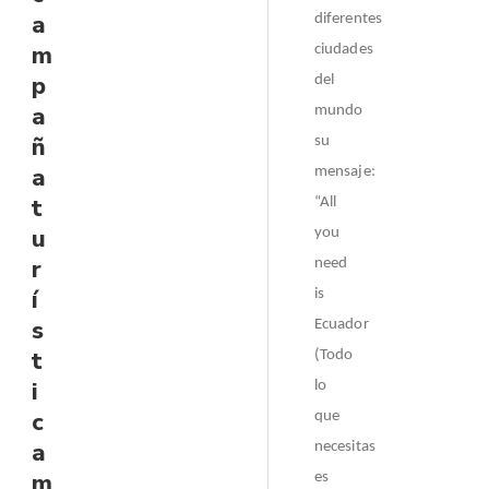
a
diferentes
m
ciudades
p
del
a
mundo
ñ
su
a
mensaje:
t
“All
u
you
r
need
í
is
s
Ecuador
t
(Todo
i
lo
c
que
a
necesitas
m
es