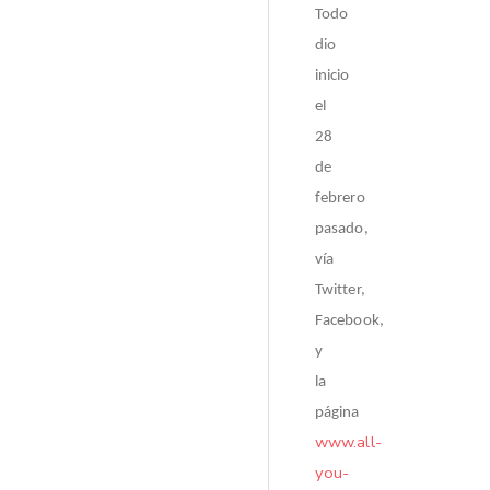
Todo
dio
inicio
el
28
de
febrero
pasado,
vía
Twitter,
Facebook,
y
la
página
www.all-
you-