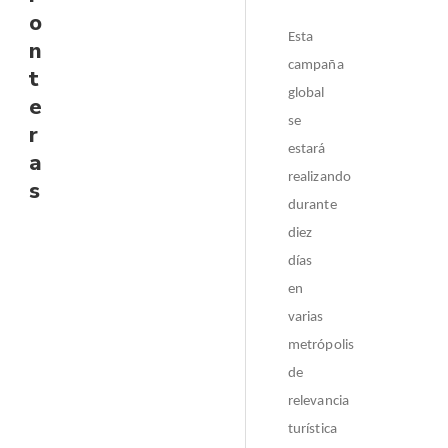
o
Esta
n
campaña
t
global
e
se
r
estará
a
realizando
s
durante
diez
días
en
varias
metrópolis
de
relevancia
turística