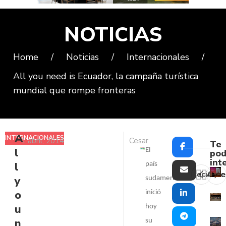
NOTICIAS
Home
/
Noticias
/
Internacionales
/
All you need is Ecuador, la campaña turística
mundial que rompe fronteras
A
INTERNACIONALES
1 abril, 2014
Cesar
Te
l
El
pod
int
l
país
Reciente
Ante
y
sudamericano
o
inició
u
hoy
n
su