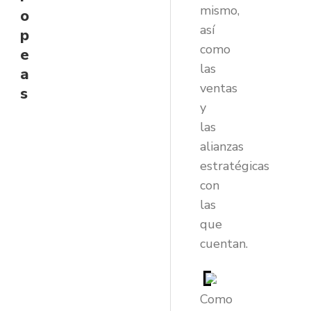
mismo,
o
así
p
como
e
las
a
ventas
s
y
las
alianzas
estratégicas
con
las
que
cuentan.
Como