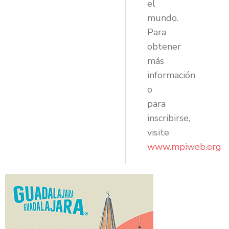
el
mundo.
Para
obtener
más
información
o
para
inscribirse,
visite
www.mpiweb.org