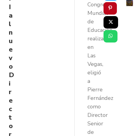
Congreso
I
Mundial
a
de
l
Educación
n
realizado
u
en
e
Las
v
Vegas,
o
eligió
D
a
i
Pierre
r
Fernández
e
como
c
Director
t
Senior
o
de
r