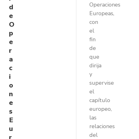
Operaciones
d
Europeas,
e
con
O
el
p
fin
e
de
r
que
a
dirija
c
y
i
supervise
o
el
n
capítulo
e
europeo,
s
las
E
relaciones
u
del
r