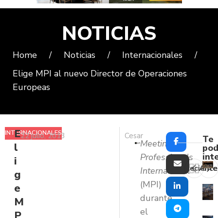
NOTICIAS
Home
/
Noticias
/
Internacionales
/
Elige MPI al nuevo Director de Operaciones
Europeas
E
INTERNACIONALES
22 julio, 2013
Cesar
Te
Meeting
l
pod
int
Professionals
i
Reciente
Ante
International
g
(MPI)
e
durante
M
el
P