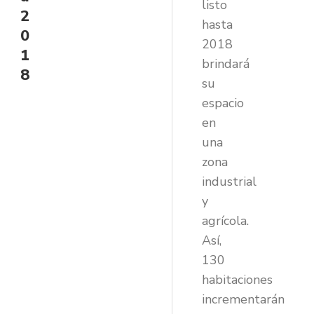
listo
2
hasta
0
2018
1
brindará
8
su
espacio
en
una
zona
industrial
y
agrícola.
Así,
130
habitaciones
incrementarán