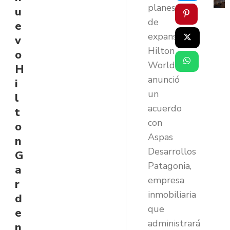
planes
u
de
e
expansión
v
Hilton
o
Worldwide
H
anunció
i
un
l
acuerdo
t
con
o
Aspas
n
Desarrollos
G
Patagonia,
a
empresa
r
inmobiliaria
d
que
e
administrará
n