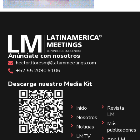
Anúnciate con nosotros
hector.floresm@latammeetings.com
+52 55 2090 9106
Descarga nuestro Media Kit
Inicio
Revista
LM
Nosotros
Más
Noticias
publicaciones
LMTV
App LM