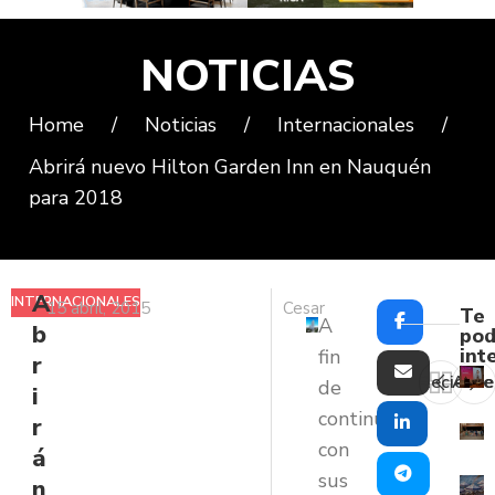
NOTICIAS
Home
/
Noticias
/
Internacionales
/
Abrirá nuevo Hilton Garden Inn en Nauquén
para 2018
A
INTERNACIONALES
15 abril, 2015
Cesar
Te
A
b
pod
int
fin
r
Reciente
Ante
de
i
continuar
r
con
á
sus
n