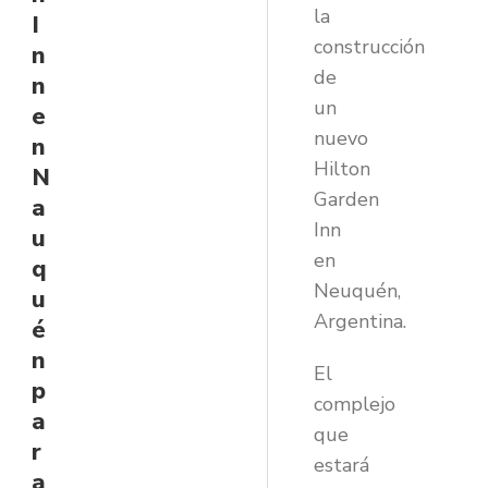
la
I
construcción
n
de
n
un
e
nuevo
n
Hilton
N
Garden
a
Inn
u
en
q
Neuquén,
u
Argentina.
é
n
El
p
complejo
a
que
r
estará
a