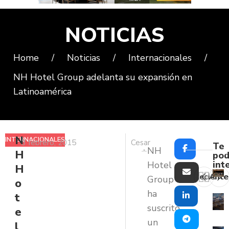
NOTICIAS
Home
/
Noticias
/
Internacionales
/
NH Hotel Group adelanta su expansión en
Latinoamérica
N
INTERNACIONALES
3 febrero, 2015
Cesar
Te
NH
H
pod
int
Hotel
H
Reciente
Ante
Group
o
ha
t
suscrito
e
un
l