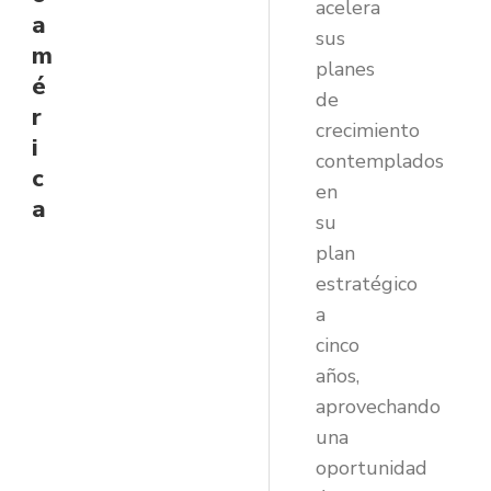
acelera
a
sus
m
planes
é
de
r
crecimiento
i
contemplados
c
en
a
su
plan
estratégico
a
cinco
años,
aprovechando
una
oportunidad