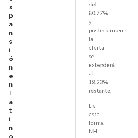
del
x
80.77%
p
y
a
posteriormente
n
la
s
oferta
i
se
ó
extenderá
n
al
e
19.23%
n
restante.
L
a
De
t
esta
i
forma,
n
NH
o