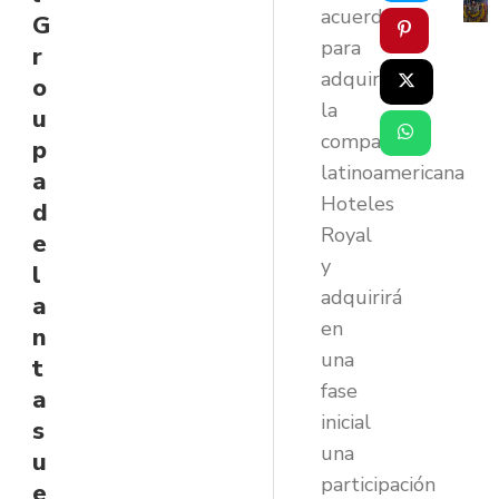
acuerdo
G
para
r
adquirir
o
la
u
compañía
p
latinoamericana
a
Hoteles
d
Royal
e
y
l
adquirirá
a
en
n
una
t
fase
a
inicial
s
una
u
participación
e