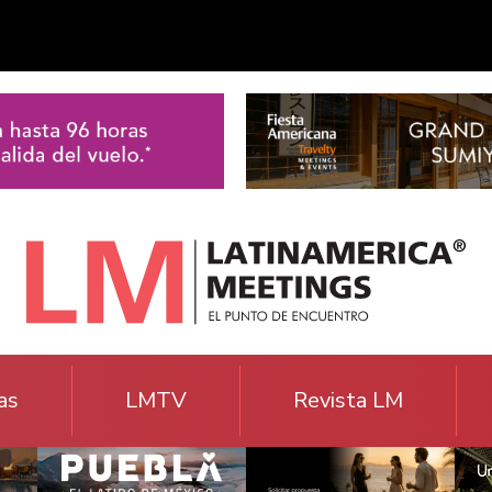
as
LMTV
Revista LM