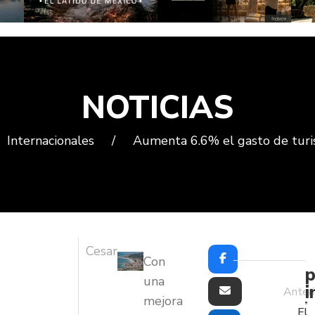
NOTICIAS
Internacionales
/
Aumenta 6.6% el gasto de turis
Cesar
Con
p
una
i
Anteri
mejora
El