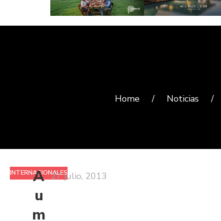
Home
/
Noticias
/
A
INTERNACIONALES
27 julio, 2013
u
m