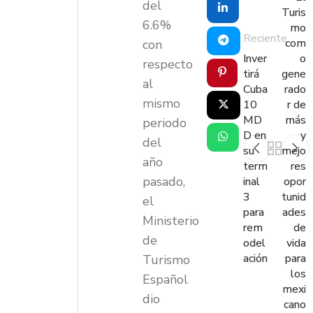
del
Turis
6.6%
mo
Reciente
com
con
Inver
o
respecto
tirá
gene
al
Cuba
rado
mismo
10
r de
MD
más
periodo
D en
y
del
su
mejo
año
term
res
pasado,
inal
opor
3
tunid
el
para
ades
Ministerio
rem
de
de
odel
vida
ación
para
Turismo
los
Español
mexi
dio
cano