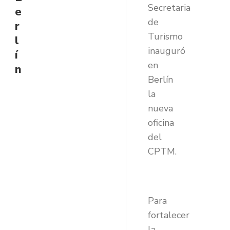
Secretaria
e
de
r
Turismo
l
inauguró
í
en
n
Berlín
la
nueva
oficina
del
CPTM.
Para
fortalecer
la