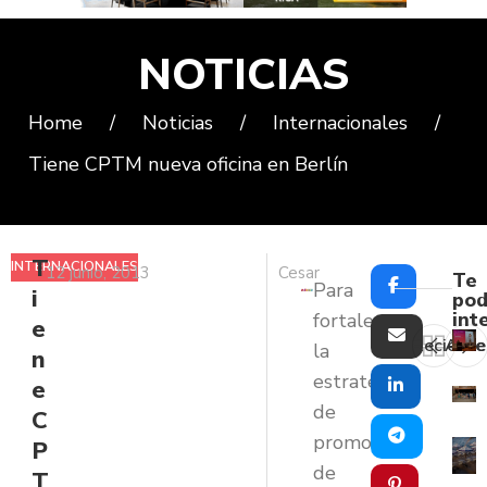
NOTICIAS
Home
/
Noticias
/
Internacionales
/
Tiene CPTM nueva oficina en Berlín
T
INTERNACIONALES
12 junio, 2013
Cesar
Te
Para
i
pod
int
fortalecer
e
Reciente
Ante
la
n
estrategia
e
de
C
promoción
P
de
T