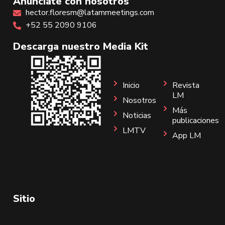
Anúnciate con nosotros
hector.floresm@latammeetings.com
+52 55 2090 9106
Descarga nuestro Media Kit
Inicio
Revista
LM
Nosotros
Más
Noticias
publicaciones
LMTV
App LM
Sitio