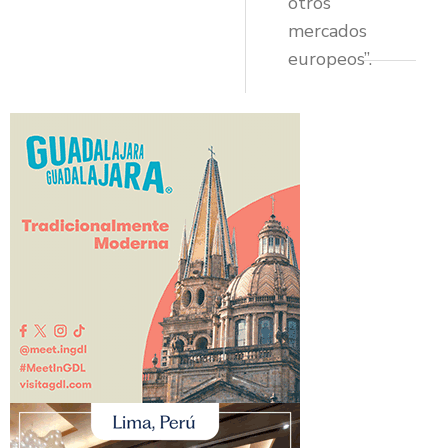
otros
mercados
europeos”.