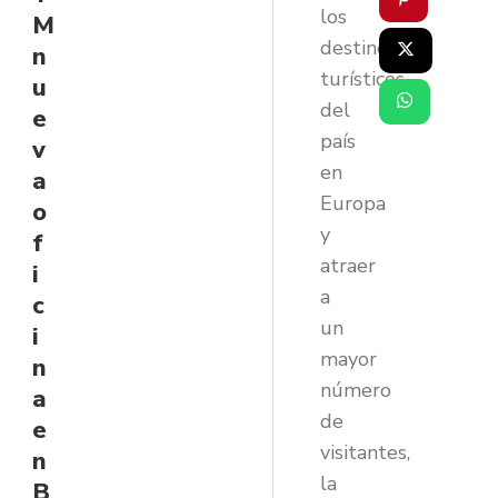
los
M
destinos
n
turísticos
u
del
e
país
v
en
a
Europa
o
y
f
atraer
i
a
c
un
i
mayor
n
número
a
de
e
visitantes,
n
la
B