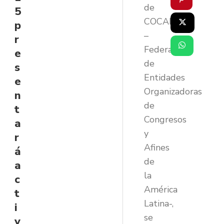
de
5
COCAL
p
–
r
Federación
e
de
s
Entidades
e
Organizadoras
n
de
t
Congresos
a
y
r
Afines
á
de
a
la
c
América
t
Latina-,
i
se
v