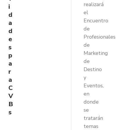
realizará
i
el
d
Encuentro
a
de
d
Profesionales
e
de
s
Marketing
p
de
a
Destino
r
y
a
Eventos,
C
en
V
donde
B
se
s
tratarán
temas