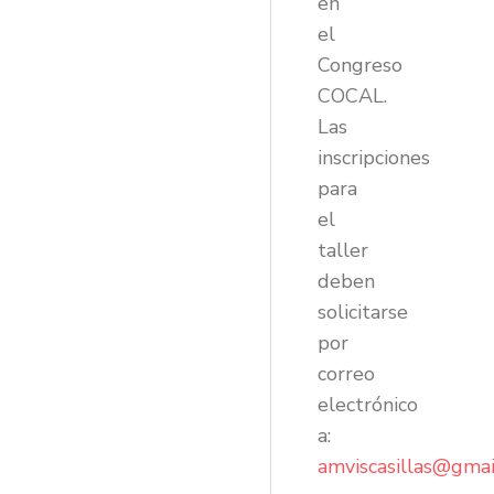
en
el
Congreso
COCAL.
Las
inscripciones
para
el
taller
deben
solicitarse
por
correo
electrónico
a:
amviscasillas@gmai