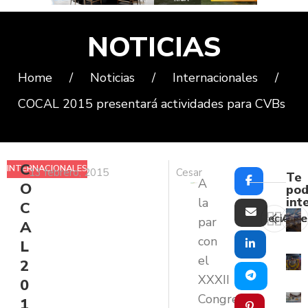
NOTICIAS
Home
/
Noticias
/
Internacionales
/
COCAL 2015 presentará actividades para CVBs
C
INTERNACIONALES
13 febrero, 2015
Cesar
Te
A
O
pod
int
la
C
Reciente
Ante
par
A
con
L
el
2
XXXII
0
Congreso
1