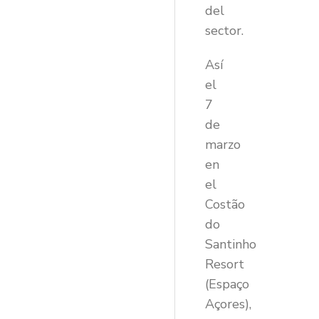
del
sector.
Así
el
7
de
marzo
en
el
Costão
do
Santinho
Resort
(Espaço
Açores),