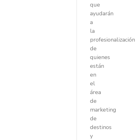
que
ayudarán
a
la
profesionalización
de
quienes
están
en
el
área
de
marketing
de
destinos
y