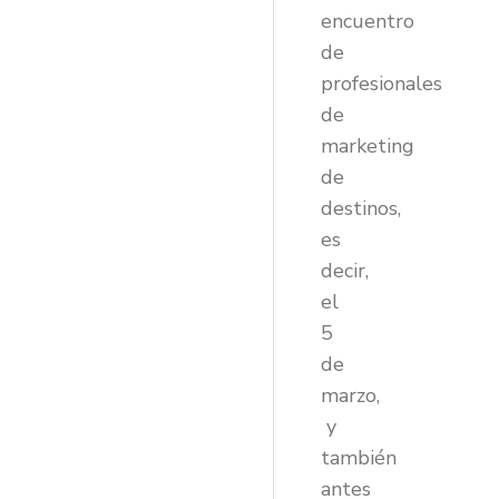
encuentro
de
profesionales
de
marketing
de
destinos,
es
decir,
el
5
de
marzo,
y
también
antes