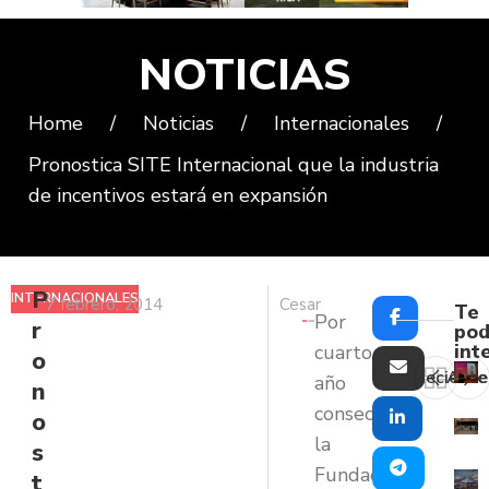
NOTICIAS
Home
/
Noticias
/
Internacionales
/
Pronostica SITE Internacional que la industria
de incentivos estará en expansión
P
INTERNACIONALES
7 febrero, 2014
Cesar
Te
Por
r
pod
int
cuarto
o
Reciente
Ante
año
n
consecutivo
o
la
s
Fundación
t