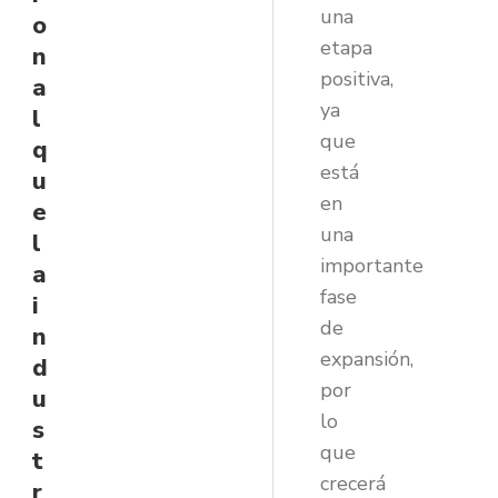
una
o
etapa
n
positiva,
a
ya
l
que
q
está
u
en
e
una
l
importante
a
fase
i
de
n
expansión,
d
por
u
lo
s
que
t
crecerá
r