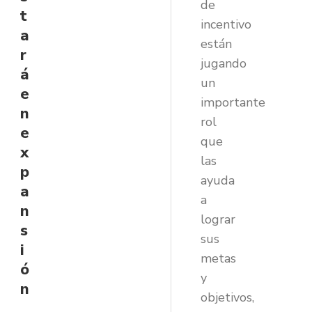
de
t
incentivo
a
están
r
jugando
á
un
e
importante
n
rol
e
que
x
las
p
ayuda
a
a
n
lograr
s
sus
i
metas
ó
y
n
objetivos,