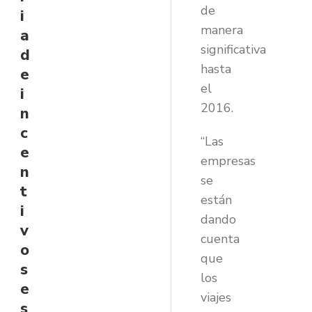
de
i
manera
a
significativa
d
hasta
e
el
i
2016.
n
c
“Las
e
empresas
n
se
t
están
i
dando
v
cuenta
o
que
s
los
e
viajes
s