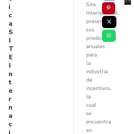
Site
i
Internacional
c
presenta
a
sus
S
predicciones
I
anuales
T
para
E
la
I
industria
n
de
t
incentivos,
e
la
r
cual
n
se
a
encuentra
c
en
i