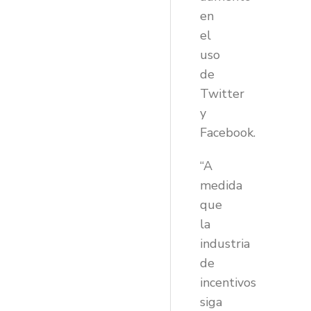
en
el
uso
de
Twitter
y
Facebook.
“A
medida
que
la
industria
de
incentivos
siga