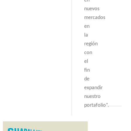
en
nuevos
mercados
en
la
región
con
el
fin
de
expandir
nuestro
portafolio”.