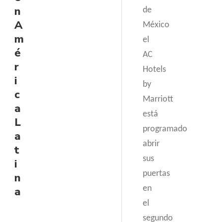
n
de
A
México
m
el
é
AC
r
Hotels
i
by
c
Marriott
a
está
L
programado
a
abrir
t
sus
i
puertas
n
en
a
el
segundo