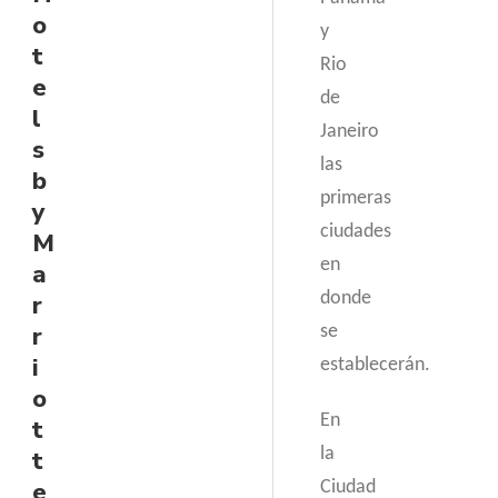
o
y
t
Rio
e
de
l
Janeiro
s
las
b
primeras
y
ciudades
M
en
a
donde
r
r
se
i
establecerán.
o
En
t
la
t
e
Ciudad