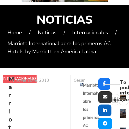
NOTICIAS
Home
/
Noticias
/
Internacionales
/
Marriott International abre los primeros AC
Hotels by Marriott en América Latina
M
INTERNACIONALES
1 noviembre, 2013
Cesar
Te
a
Marriott
pod
int
r
International
Reciente
Ante
r
abre
i
los
o
primeros
t
AC