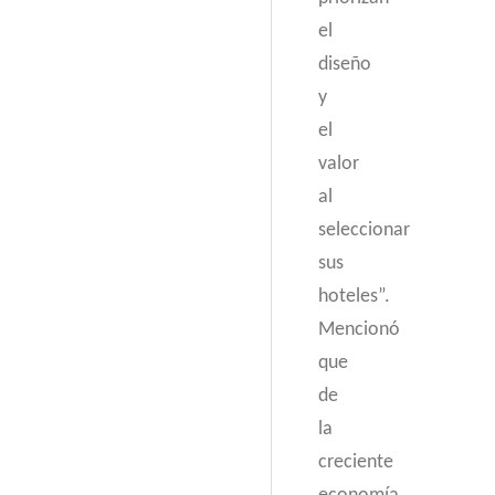
el
diseño
y
el
valor
al
seleccionar
sus
hoteles”.
Mencionó
que
de
la
creciente