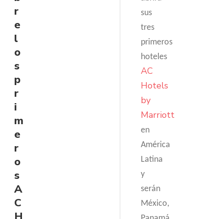
r
sus
e
tres
l
primeros
o
hoteles
s
AC
p
Hotels
r
by
i
Marriott
m
en
e
América
r
o
Latina
s
y
A
serán
C
México,
H
Panamá