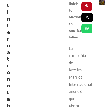
t
Hotels
I
by
n
Marriott
t
en
e
América
r
Latina
n
La
a
compañía
t
de
i
hoteles
o
Marriot
n
a
Internacional
l
anunció
a
que
b
abrirá