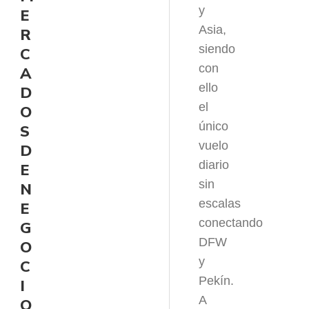
y
E
Asia,
R
siendo
C
con
A
ello
D
el
O
único
S
vuelo
D
diario
E
sin
N
escalas
E
conectando
G
DFW
O
y
C
Pekín.
I
A
O