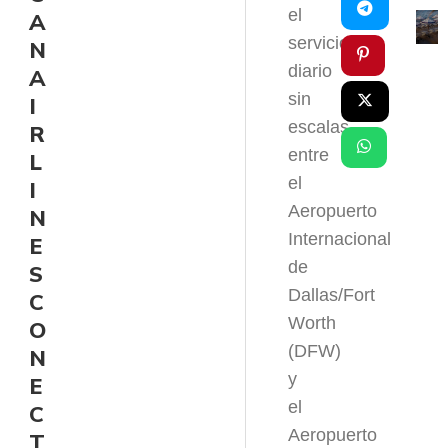
el
A
servicio
N
diario
A
sin
I
escalas
R
entre
L
el
I
Aeropuerto
N
Internacional
E
de
S
Dallas/Fort
C
Worth
O
(DFW)
N
y
E
el
C
Aeropuerto
T