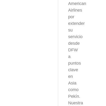
American
Airlines
por
extender
su
servicio
desde
DFW
a
puntos
clave
en
Asia
como
Pekín.
Nuestra