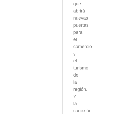
que
abrirá
nuevas
puertas
para
el
comercio
y
el
turismo
de
la
región.
Y
la
conexión