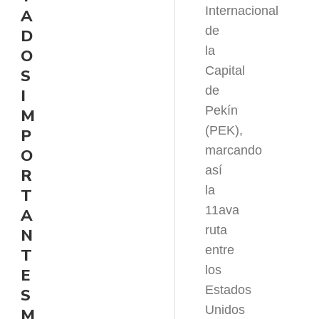
Internacional
A
de
D
la
O
Capital
S
de
I
Pekín
M
(PEK),
P
marcando
O
así
R
la
T
11ava
A
ruta
N
entre
T
los
E
Estados
S
Unidos
M