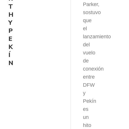
Parker,
T
sostuvo
H
que
Y
el
P
lanzamiento
E
del
K
vuelo
Í
de
N
conexión
entre
DFW
y
Pekín
es
un
hito