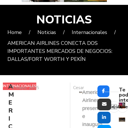
NOTICIAS
Home
/
Noticias
/
Internacionales
/
AMERICAN AIRLINES CONECTA DOS
IMPORTANTES MERCADOS DE NEGOCIOS:
DALLAS/FORT WORTH Y PEKÍN
A
INTERNACIONALES
8 mayo, 2015
Cesar
Te
American
M
pod
int
Airlines
E
Reciente
Ante
presentó
R
e
I
inauguró
C