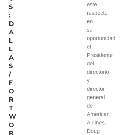
este
S
respecto
:
en
D
su
A
oportunidad
L
el
L
Presidente
A
del
S
directorio
/
y
F
director
O
general
R
de
T
American
W
Airlines,
O
Doug
R