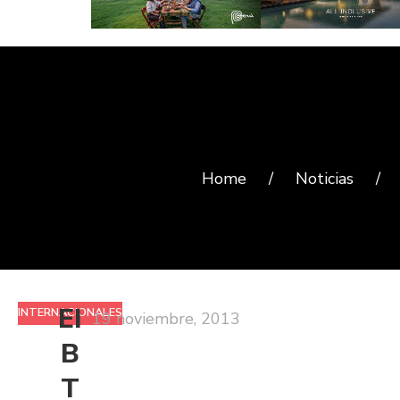
Home
/
Noticias
/
EI
INTERNACIONALES
19 noviembre, 2013
B
T