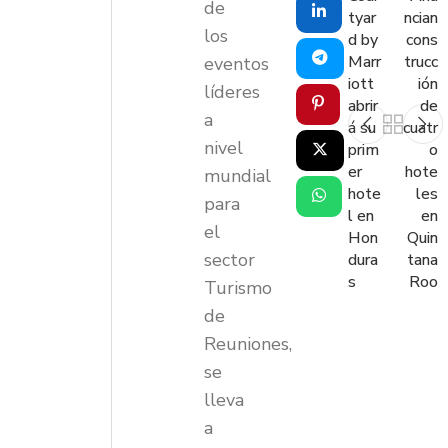
de
tyar
ncian
los
d by
cons
Marr
trucc
eventos
iott
ión
líderes
abrir
de
a
á su
cuatr
nivel
prim
o
er
hote
mundial
hote
les
para
l en
en
el
Hon
Quin
sector
dura
tana
s
Roo
Turismo
de
Reuniones,
se
lleva
a