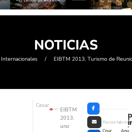
NOTICIAS
Internacionales
/
EIBTM 2013, Turismo de Reunion
Cesar
EIBTM
p
2013,
i
Reciente
Anteri
uno
Cour
Anu