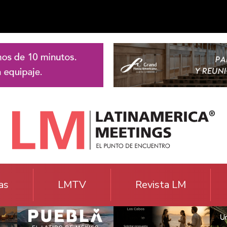
as
LMTV
Revista LM