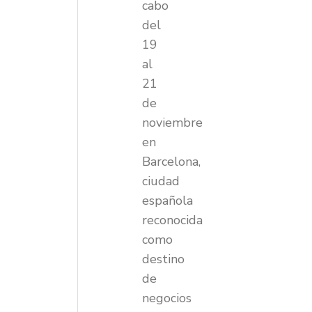
cabo
del
19
al
21
de
noviembre
en
Barcelona,
ciudad
española
reconocida
como
destino
de
negocios