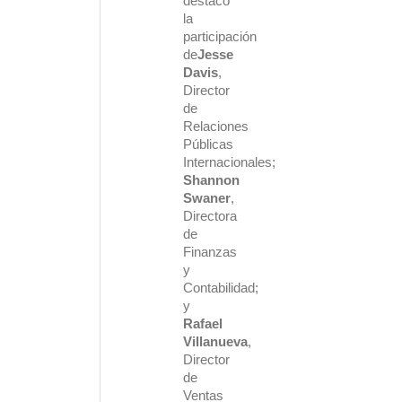
destacó
la
participación
de
Jesse
Davis
,
Director
de
Relaciones
Públicas
Internacionales;
Shannon
Swaner
,
Directora
de
Finanzas
y
Contabilidad;
y
Rafael
Villanueva
,
Director
de
Ventas