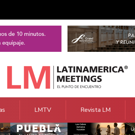
as
LMTV
Revista LM