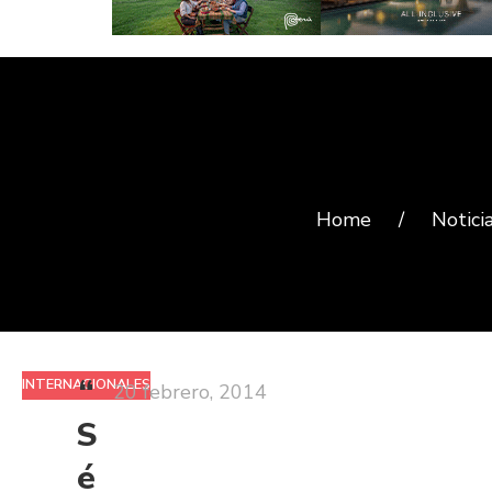
Home
/
Notici
“
INTERNACIONALES
20 febrero, 2014
S
é