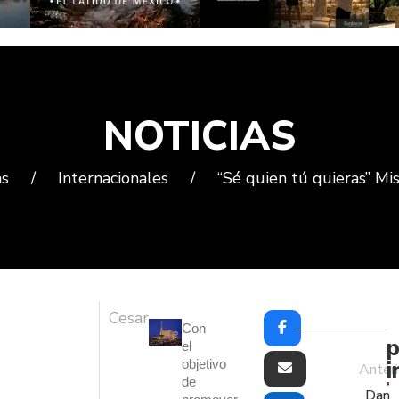
NOTICIAS
as
/
Internacionales
/
“Sé quien tú quieras” Mi
Cesar
Con
p
el
i
objetivo
Anteri
de
Dan