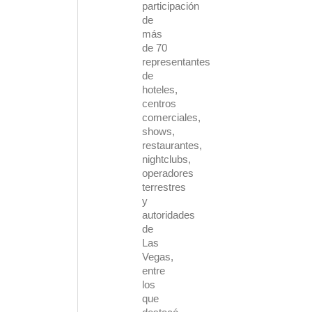
participación
de
más
de 70
representantes
de
hoteles,
centros
comerciales,
shows,
restaurantes,
nightclubs,
operadores
terrestres
y
autoridades
de
Las
Vegas,
entre
los
que