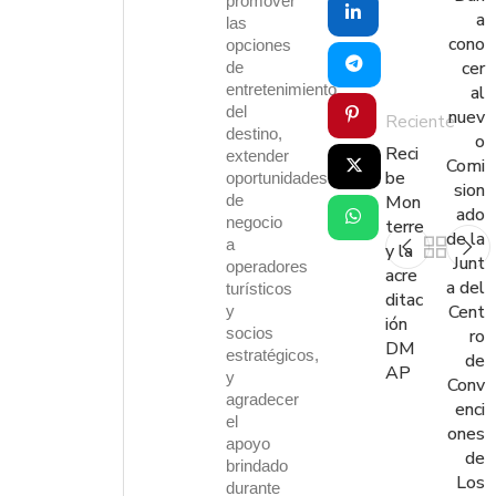
promover
a
las
cono
opciones
cer
de
entretenimiento
al
del
nuev
Reciente
destino,
o
Reci
extender
Comi
be
oportunidades
sion
Mon
de
ado
negocio
terre
de la
a
y la
Junt
operadores
acre
a del
turísticos
ditac
Cent
y
ión
socios
ro
DM
estratégicos,
de
AP
y
Conv
agradecer
enci
el
ones
apoyo
de
brindado
Los
durante