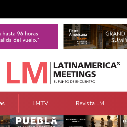
as
LMTV
Revista LM