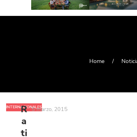
Home
/
Notici
R
INTERNACIONALES
5 marzo, 2015
a
ti