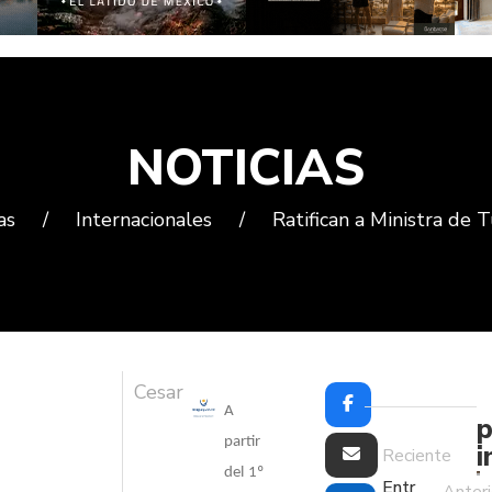
NOTICIAS
as
/
Internacionales
/
Ratifican a Ministra de
Cesar
A
p
partir
i
Reciente
del 1º
Entr