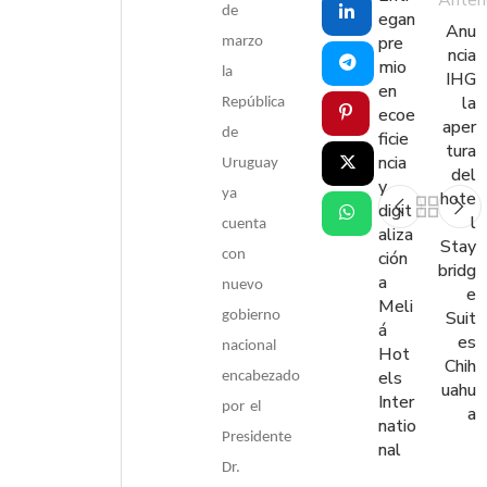
Anteri
de
egan
Anu
pre
marzo
ncia
mio
la
IHG
en
la
República
ecoe
aper
de
ficie
tura
ncia
Uruguay
del
y
ya
hote
digit
l
cuenta
aliza
Stay
con
ción
bridg
a
nuevo
e
Meli
Suit
gobierno
á
es
nacional
Hot
Chih
els
encabezado
uahu
Inter
por el
a
natio
Presidente
nal
Dr.