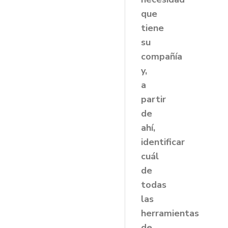
que
tiene
su
compañía
y,
a
partir
de
ahí,
identificar
cuál
de
todas
las
herramientas
de