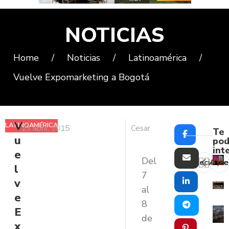
NOTICIAS
Home
/
Noticias
/
Latinoamérica
/
Vuelve Expomarketing a Bogotá
V
LATINOAMÉRICA
23 abril, 2015
Cesar
Te
u
pod
int
e
Del
Reciente
Ante
l
7
v
al
e
8
E
de
x