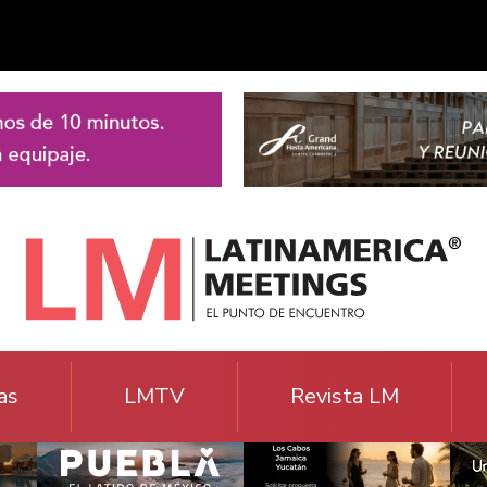
as
LMTV
Revista LM