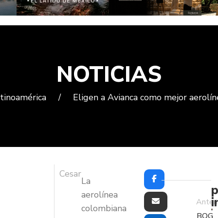
NOTICIAS
tinoamérica
/
Eligen a Avianca como mejor aerolí
Cesar
La
p
aerolínea
i
Anteri
colombiana
BOG