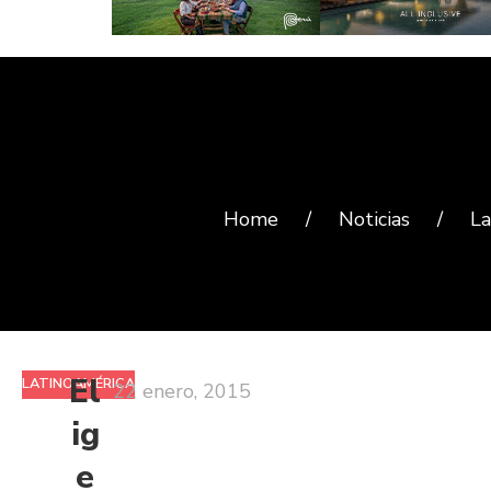
Home
/
Noticias
/
La
El
LATINOAMÉRICA
22 enero, 2015
ig
e