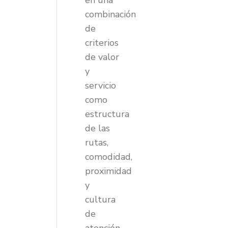
en una
combinación
de
criterios
de valor
y
servicio
como
estructura
de las
rutas,
comodidad,
proximidad
y
cultura
de