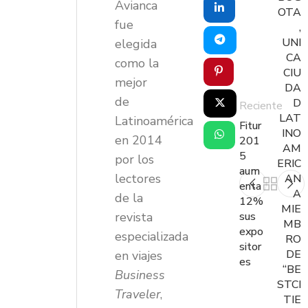
Avianca
OTA
fue
,
UNI
elegida
CA
como la
CIU
mejor
DA
de
D
Reciente
LAT
Latinoamérica
Fitur
INO
en 2014
201
AM
5
por los
ERIC
aum
lectores
AN
enta
A
de la
12%
MIE
revista
sus
MB
expo
especializada
RO
sitor
DE
en viajes
es
“BE
Business
STCI
Traveler
,
TIE