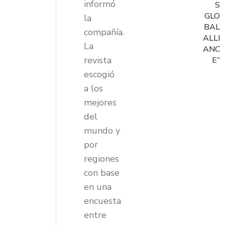
informó
S
GLO
la
BAL
compañía.
ALLI
La
ANC
revista
E”
escogió
a los
mejores
del
mundo y
por
regiones
con base
en una
encuesta
entre