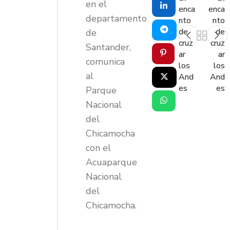
en el
enca
enca
departamento
nto
nto
de
de
de
cruz
cruz
Santander,
ar
ar
comunica
los
los
al
And
And
es
es
Parque
Nacional
del
Chicamocha
con el
Acuaparque
Nacional
del
Chicamocha.