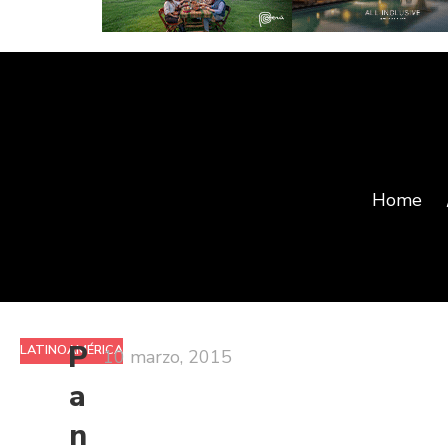
Home
P
LATINOAMÉRICA
10 marzo, 2015
a
n