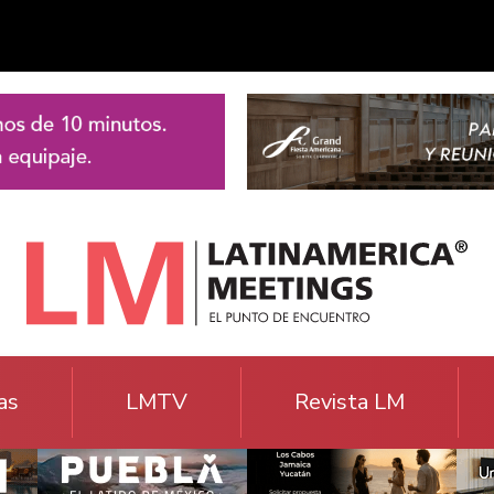
as
LMTV
Revista LM