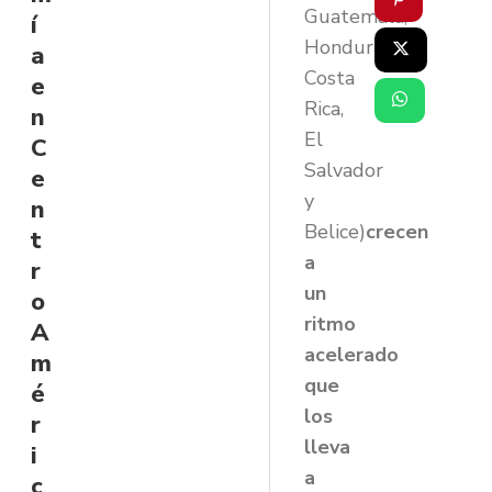
Guatemala,
í
Honduras,
a
Costa
e
Rica,
n
El
C
Salvador
e
y
n
Belice)
crecen
t
a
r
un
o
ritmo
A
acelerado
m
que
é
los
r
lleva
i
a
c