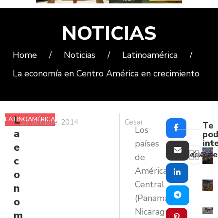
NOTICIAS
Home
/
Noticias
/
Latinoamérica
/
La economía en Centro América en crecimiento
L
LATINOAMÉRICA
13 octubre, 2014
Cesar
Te
Los
a
pod
int
países
e
Reciente
Ante
de
c
América
o
Central
n
(Panamá,
o
Nicaragua,
m