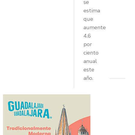
se
estima
que
aumente
4.6
por
ciento
anual
este
año.