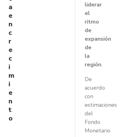
liderar
a
el
e
ritmo
n
de
c
expansión
r
de
e
la
c
región
.
i
m
De
i
acuerdo
e
con
n
estimaciones
t
del
o
Fondo
Monetario