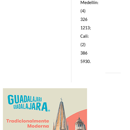
Medellín:
(4)
326
1213;
Cali:
(2)
386
5930.