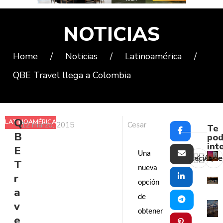
NOTICIAS
Home
/
Noticias
/
Latinoamérica
/
QBE Travel llega a Colombia
Q
LATINOAMÉRICA
12 marzo, 2015
Cesar
Te
B
pod
int
E
Una
Reciente
Ante
T
nueva
r
opción
a
de
v
obtener
e