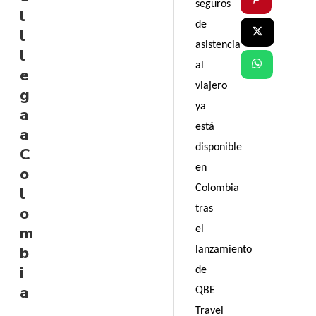
seguros
l
de
l
asistencia
l
al
e
viajero
g
ya
a
está
a
disponible
C
en
o
Colombia
l
tras
o
m
el
b
lanzamiento
i
de
a
QBE
Travel