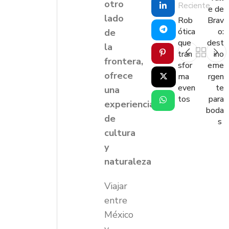
otro
Reciente
e de
lado
Rob
Brav
ótica
o:
de
que
dest
la
tran
ino
frontera,
sfor
eme
ofrece
ma
rgen
even
te
una
tos
para
experiencia
boda
de
s
cultura
y
naturaleza
Viajar
entre
México