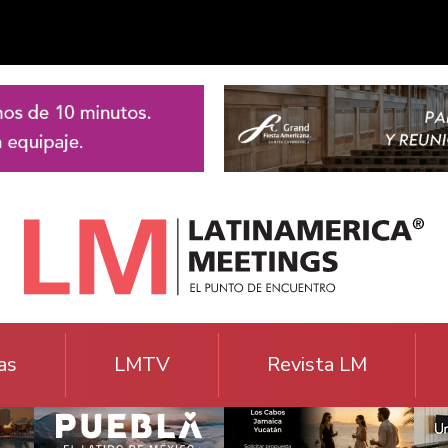
as
LMTV
Revista LM