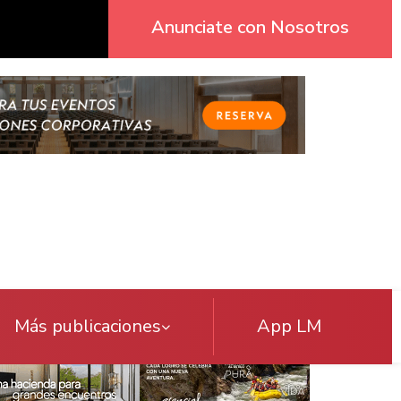
Anunciate con Nosotros
Más publicaciones
App LM