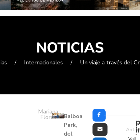
NOTICIAS
ias
/
Internacionales
/
Un viaje a través del C
Mariana
Balboa
Flores
p
Park,
i
Anteri
del
Vall