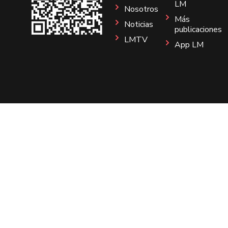
LM
Nosotros
Más
Noticias
publicaciones
LMTV
App LM
Sitio
Instagram