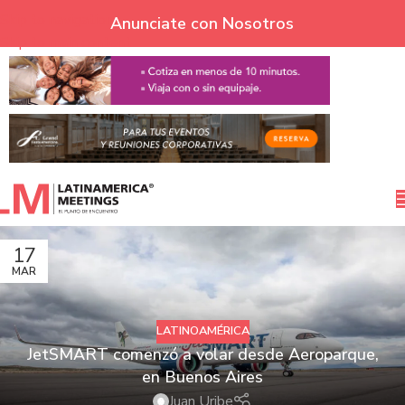
Skip to navigation
Anunciate con Nosotros
Skip to main content
17
MAR
LATINOAMÉRICA
JetSMART comenzó a volar desde Aeroparque,
en Buenos Aires
Juan Uribe