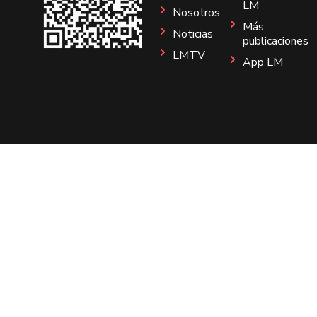
LM
Nosotros
Más
Noticias
publicaciones
LMTV
App LM
Sitio
Instagram