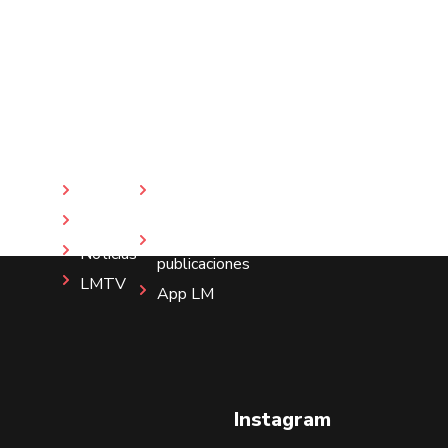
Inicio
Revista
LM
Nosotros
Más
Noticias
publicaciones
LMTV
App LM
Instagram