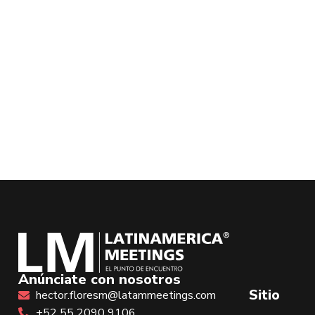
Anúnciate con nosotros
Sitio
hector.floresm@latammeetings.com
+52 55 2090 9106