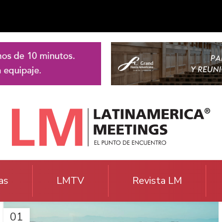
as
LMTV
Revista LM
01