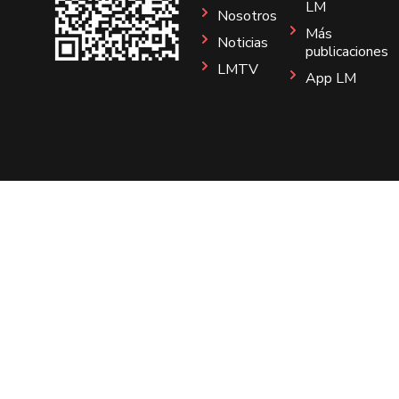
LM
Nosotros
Más
Noticias
publicaciones
LMTV
App LM
Sitio
Instagram