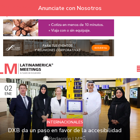
Skip to navigation
Anunciate con Nosotros
Skip to main content
02
ENE
INTERNACIONALES
DXB da un paso en favor de la accesibilidad
Redacción LM