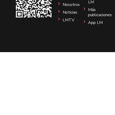
LM
Nosotros
Más
Noticias
publicaciones
LMTV
App LM
Sitio
Instagram