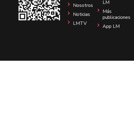
LM
Nosotros
Más
Noticias
publicaciones
LMTV
App LM
Sitio
Instagram