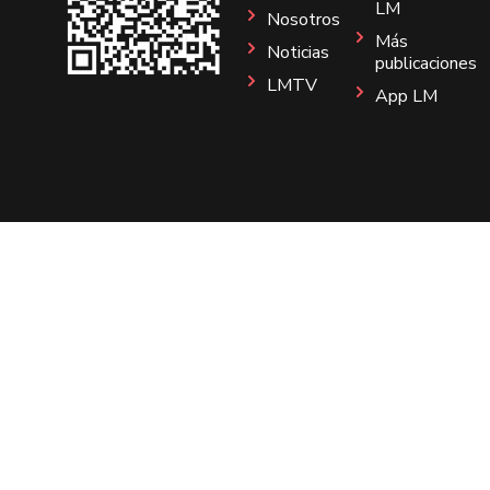
LM
Nosotros
Más
Noticias
publicaciones
LMTV
App LM
Sitio
Instagram