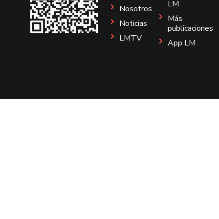
LM
Nosotros
Más
Noticias
publicaciones
LMTV
App LM
Sitio
Instagram