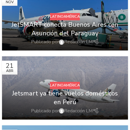
NOV
LATINOAMÉRICA
JetSMART conecta Buenos Aires con
Asunción del Paraguay
Publicado por
Redacción LM
21
ABR
LATINOAMÉRICA
Jetsmart ya tiene vuelos domésticos
en Perú
Publicado por
Redacción LM