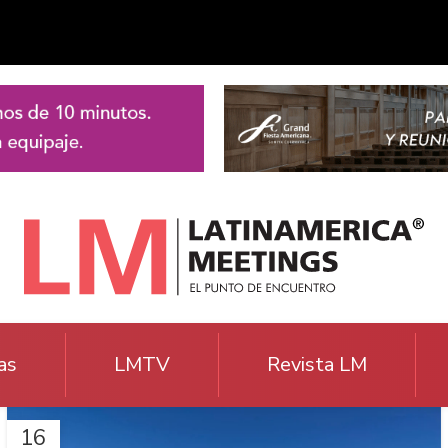
as
LMTV
Revista LM
16