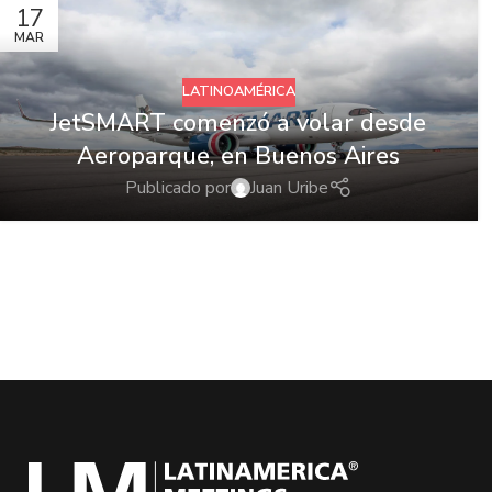
17
MAR
LATINOAMÉRICA
JetSMART comenzó a volar desde
Aeroparque, en Buenos Aires
Publicado por
Juan Uribe