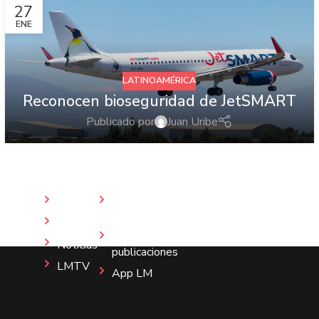
27
ENE
LATINOAMÉRICA
Reconocen bioseguridad de JetSMART
Publicado por
Juan Uribe
Inicio
Revista
LM
Nosotros
Más
Noticias
publicaciones
LMTV
App LM