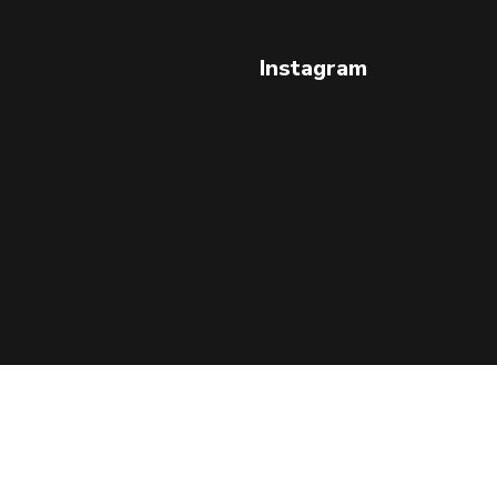
Instagram
Aviso de Privacidad
Todos los Derechos Reservados 2025.