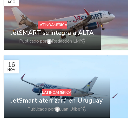
AGO
LATINOAMÉRICA
JetSMART se integra a ALTA
Publicado por
Redacción LM
16
NOV
LATINOAMÉRICA
JetSmart aterrizará en Uruguay
Publicado por
Juan Uribe