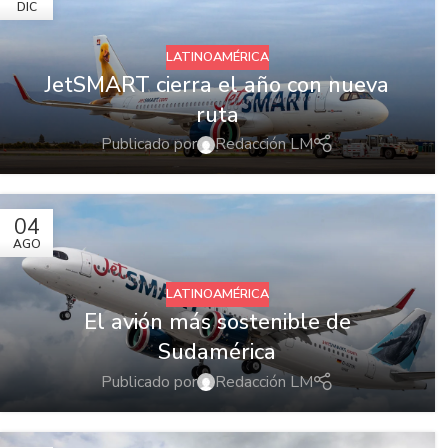
DIC
LATINOAMÉRICA
JetSMART cierra el año con nueva
ruta
Publicado por
Redacción LM
04
AGO
LATINOAMÉRICA
El avión más sostenible de
Sudamérica
Publicado por
Redacción LM