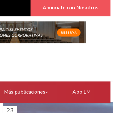
Anunciate con Nosotros
Más publicaciones
App LM
23