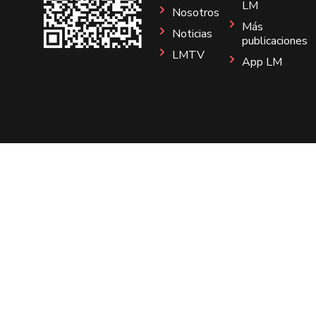
LM
Nosotros
Más
Noticias
publicaciones
LMTV
App LM
Sitio
Instagram