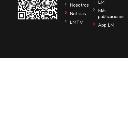
LM
Nosotros
Más
Noticias
publicaciones
LMTV
App LM
Sitio
Instagram