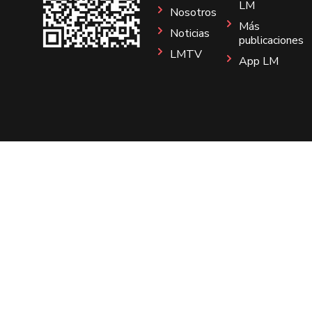
LM
Nosotros
Más
Noticias
publicaciones
LMTV
App LM
Sitio
Instagram