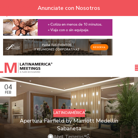
Skip to navigation
Anunciate con Nosotros
Skip to main content
04
FEB
LATINOAMÉRICA
Apertura Fairfield by Marriott Medellín
Sabaneta
Abril Terreros