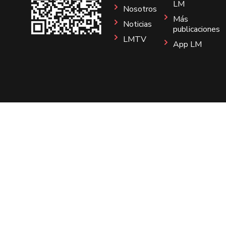
LM
Nosotros
Más
Noticias
publicaciones
LMTV
App LM
Sitio
Instagram