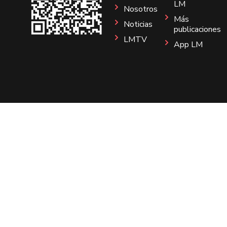
LM
Nosotros
Más
Noticias
publicaciones
LMTV
App LM
Sitio
Instagram