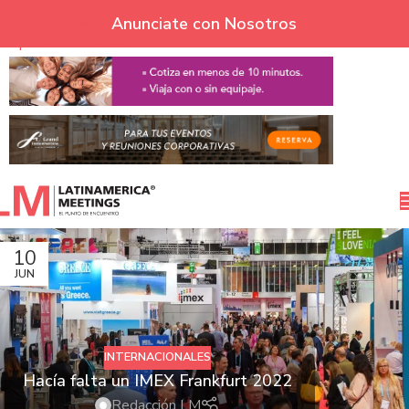
Skip to navigation
Anunciate con Nosotros
Skip to main content
10
JUN
INTERNACIONALES
Hacía falta un IMEX Frankfurt 2022
Redacción LM