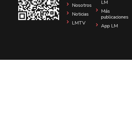
LM
Nosotros
Más
Noticias
publicaciones
LMTV
App LM
Sitio
Instagram