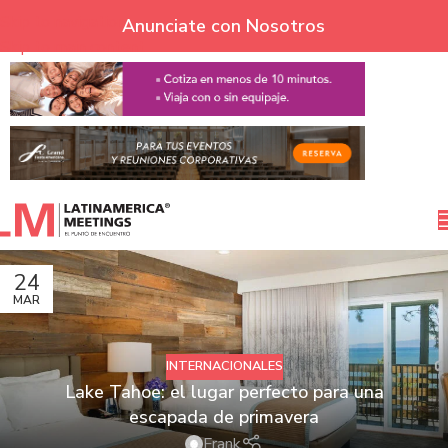
Skip to navigation
Anunciate con Nosotros
Skip to main content
24
MAR
INTERNACIONALES
Lake Tahoe: el lugar perfecto para una
escapada de primavera
Frank