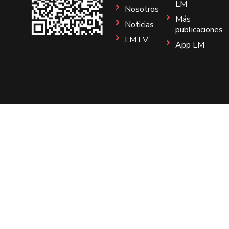
LM
Nosotros
Más
Noticias
publicaciones
LMTV
App LM
Sitio
Instagram