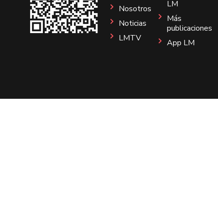
LM
Nosotros
Más
Noticias
publicaciones
LMTV
App LM
Sitio
Instagram