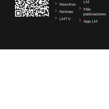
LM
Nosotros
Más
Noticias
publicaciones
LMTV
App LM
Sitio
Instagram