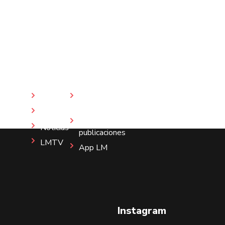
Inicio
Revista
LM
Nosotros
Más
Noticias
publicaciones
LMTV
App LM
Instagram