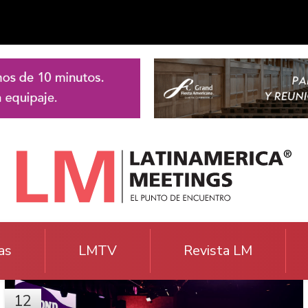
as
LMTV
Revista LM
12