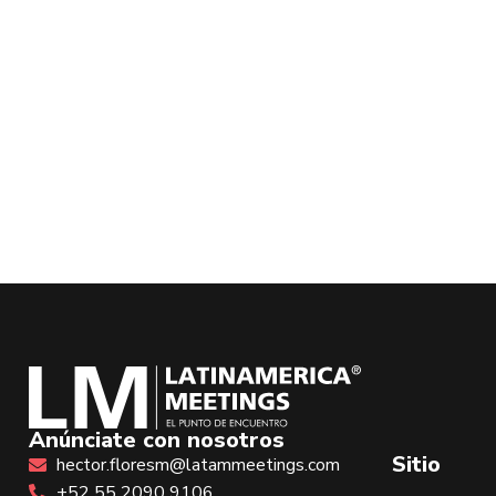
Anúnciate con nosotros
Sitio
hector.floresm@latammeetings.com
+52 55 2090 9106