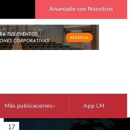
Anunciate con Nosotros
Más publicaciones
App LM
17