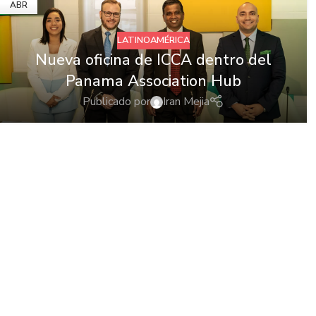
ABR
LATINOAMÉRICA
Nueva oficina de ICCA dentro del
Panama Association Hub
Publicado por
Iran Mejia