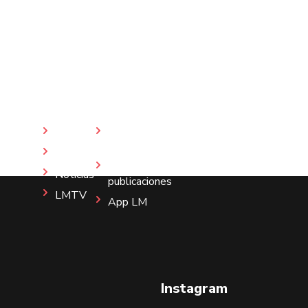
Inicio
Revista
LM
Nosotros
Más
Noticias
publicaciones
LMTV
App LM
Instagram