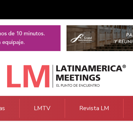
as
LMTV
Revista LM