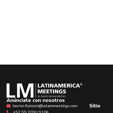
Anúnciate con nosotros
Sitio
hector.floresm@latammeetings.com
+52 55 2090 9106