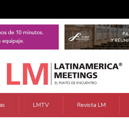
as
LMTV
Revista LM