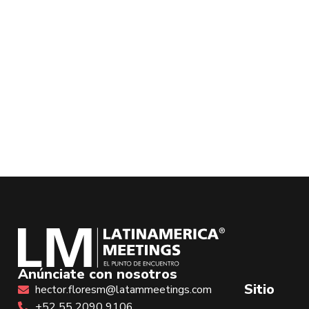
Anúnciate con nosotros
Sitio
hector.floresm@latammeetings.com
+52 55 2090 9106