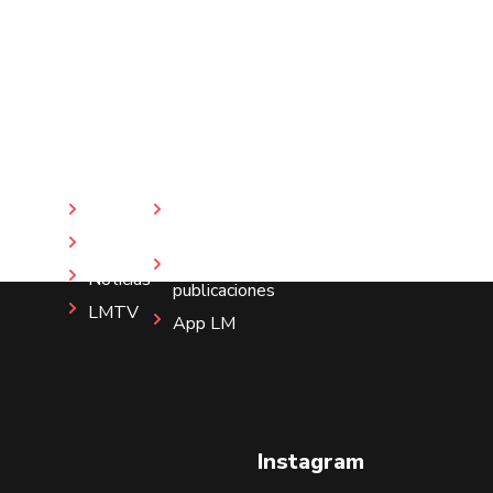
Inicio
Revista
LM
Nosotros
Más
Noticias
publicaciones
LMTV
App LM
Instagram