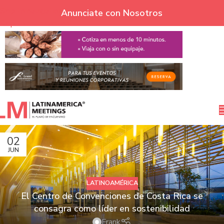
Skip to navigation
Anunciate con Nosotros
Skip to main content
02
JUN
LATINOAMÉRICA
El Centro de Convenciones de Costa Rica se
consagra como líder en sostenibilidad
Frank