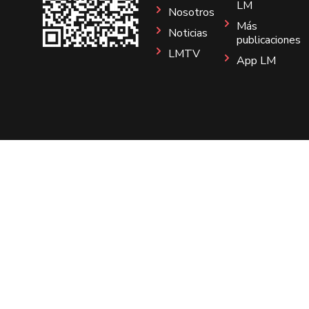
LM
Nosotros
Más
Noticias
publicaciones
LMTV
App LM
Sitio
Instagram