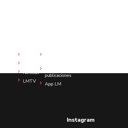
Inicio
Revista
LM
Nosotros
Más
Noticias
publicaciones
LMTV
App LM
Instagram