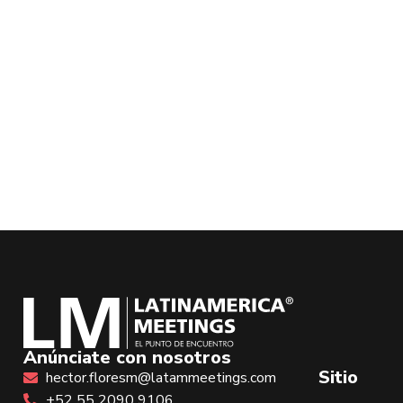
Anúnciate con nosotros
Sitio
hector.floresm@latammeetings.com
+52 55 2090 9106