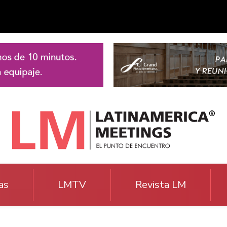
as
LMTV
Revista LM